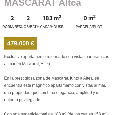
MASCARAT Altea
2
2
2
2
183 m
0 m
DORM/BED.
BAÑOS/BATH.
CASA/HOUSE.
PARCELA/PLOT.
479.000 €
Exclusivo apartamento reformado con vistas panorámicas
al mar en Mascarat, Altea
En la prestigiosa zona de Mascarat, junto a Altea, se
encuentra este magnífico apartamento con vistas al mar,
una propiedad que combina elegancia, amplitud y un
entorno privilegiado.
Con una superficie total de 183 m² (de los cuales 153 m²